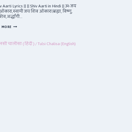
iv Aarti Lyrics || || Shiv Aarti in Hindi || ॐ जय
ंकारा,स्वामी जय शिव ओंकारा।ब्रह्मा, विष्णु,
व,अर्द्धांगी…
शिव
D MORE
आरती
(हिंदी)
/
SHIV
AARTI
(
ENGLISH)