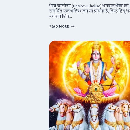
भैरव चालीसा (Bhairav Chalisa) भगवान भैरव को
समर्पित एक भक्ति भजन या प्रार्थना है, जिन्हें हिंदू धर्
भगवान शिव…
भैरव
READ MORE
चालीसा
(हिंदी)
/
BHAIRAV
CHALISA
(ENGLISH)