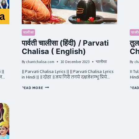
चालीसा
चाली
पार्वती चालीसा (हिंदी) / Parvati
तुल
Chalisa ( English)
Ch
By
chantchalisa.com
10 December 2023
चालीसा
By
ch
 ||
|| Parvati Chalisa Lyrics || || Parvati Chalisa Lyrics
II Tu
डल…
in Hindi || ॥ दोहा ॥ जय गिरी तनये दक्षजेशम्भू प्रिये…
Hind
पार्वती
READ MORE
REA
चालीसा
(हिंदी)
/
PARVATI
CHALISA
(
ENGLISH)