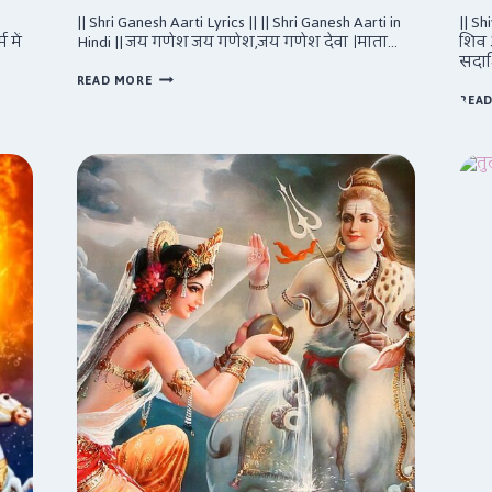
|| Shri Ganesh Aarti Lyrics || || Shri Ganesh Aarti in
|| Sh
म में
Hindi || जय गणेश जय गणेश,जय गणेश देवा ।माता…
शिव ओ
सदाशि
श्री
READ MORE
गणेश
REA
आरती
(हिंदी)
/
SHRI
GANESH
AARTI
(
ENGLISH)