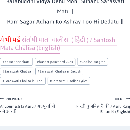
Balabuddhi Vidya Dehu Mohi, Sunahu Sarasvati
Matu ।
Ram Sagar Adham Ko Ashray Too Hi Dedatu ॥
ये भी पढें
संतोषी माता चालीसा ( हिंदी ) / Santoshi
Mata Chalisa (English)
Post
#
basant panchami
#
basant panchami 2024
#
Chalisa sangrah
Tags:
#
Saraswati Chalisa
#
Saraswati Chalisa in English
#
Saraswati Chalisa in Hindi
#
Saraswati Chalisa Lyrics
Post
PREVIOUS
NEXT
Anupurna Ji ki Aarti / अन्नपूर्णा जी
आरती कुंजबिहारी की / Aarti Kunj
navigation
की आरती
Bihari Ki (English)