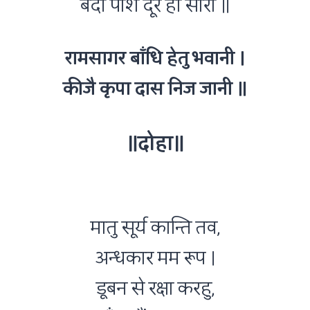
बंदी पाश दूर हो सारा ॥
रामसागर बाँधि हेतु भवानी ।
कीजै कृपा दास निज जानी ॥
॥दोहा॥
मातु सूर्य कान्ति तव,
अन्धकार मम रूप ।
डूबन से रक्षा करहु,