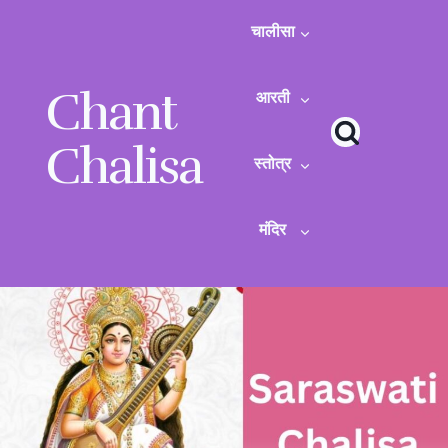
Skip
to
चालीसा
content
Chant
आरती
Chalisa
स्तोत्र
मंदिर