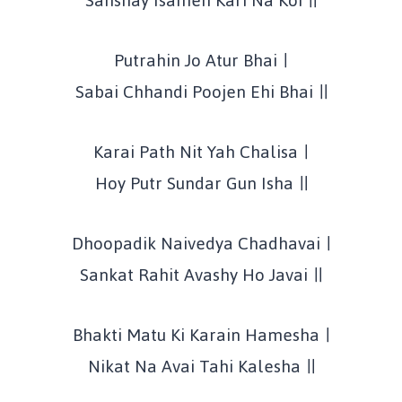
Sanshay Isamen Kari Na Koi ॥
Putrahin Jo Atur Bhai ।
Sabai Chhandi Poojen Ehi Bhai ॥
Karai Path Nit Yah Chalisa ।
Hoy Putr Sundar Gun Isha ॥
Dhoopadik Naivedya Chadhavai ।
Sankat Rahit Avashy Ho Javai ॥
Bhakti Matu Ki Karain Hamesha ।
Nikat Na Avai Tahi Kalesha ॥